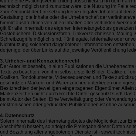
würde eine Haftungsverpflichtung ausschließlich in dem Fall in 
technisch möglich und zumutbar wäre, die Nutzung im Falle recht
zum Zeitpunkt der Linksetzung keine illegalen Inhalte auf den 
Gestaltung, die Inhalte oder die Urheberschaft der verlinkten/ver
hiermit ausdrücklich von allen Inhalten aller verlinkten /verkn
gilt für alle innerhalb des eigenen Internetangebotes gesetzte
Gästebüchern, Diskussionsforen, Linkverzeichnissen, Mailingli
Schreibzugriffe möglich sind. Für illegale, fehlerhafte oder un
Nichtnutzung solcherart dargebotener Informationen entstehen, h
derjenige, der über Links auf die jeweilige Veröffentlichung ledi
3. Urheber- und Kennzeichenrecht
Der Autor ist bestrebt, in allen Publikationen die Urheberrec
Texte zu beachten, von ihm selbst erstellte Bilder, Grafiken, 
Grafiken, Tondokumente, Videosequenzen und Texte zurückzugre
geschützten Marken- und Warenzeichen unterliegen uneingesc
Besitzrechten der jeweiligen eingetragenen Eigentümer. Allein
Markenzeichen nicht durch Rechte Dritter geschützt sind! Das Copy
beim Autor der Seiten. Eine Vervielfältigung oder Verwendung
elektronischen oder gedruckten Publikationen ist ohne ausdrück
4. Datenschutz
Sofern innerhalb des Internetangebotes die Möglichkeit zur Ei
Anschriften) besteht, so erfolgt die Preisgabe dieser Daten sei
und Bezahlung aller angebotenen Dienste ist - soweit technis